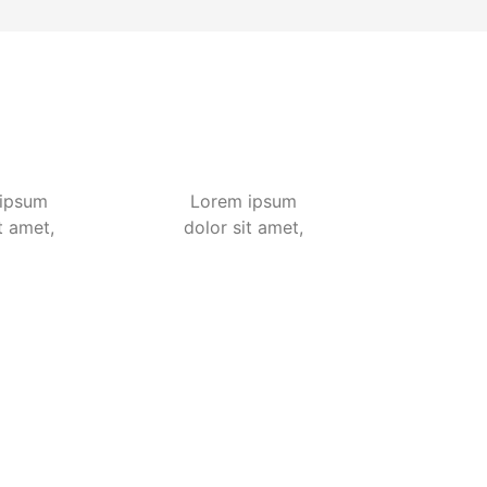
ipsum
Lorem ipsum
t amet,
dolor sit amet,
tetur
consectetur
ng elit,
adipiscing elit,
eiusmod
sed do eiusmod
por
tempor
unt ut
incididunt ut
t dolore
labore et dolore
liqua.
magna aliqua.
im ad
Ut enim ad
eniam,
minim veniam,