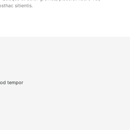
sthac sitientis.
smod tempor