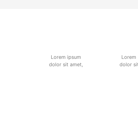
Lorem ipsum
Lorem 
dolor sit amet,
dolor si
consectetur
consec
adipiscing elit,
adipisci
sed do eiusmod
sed do 
tempor
tem
incididunt ut
incidid
labore et dolore
labore e
magna aliqua.
magna a
Ut enim ad
Ut en
minim veniam,
minim v