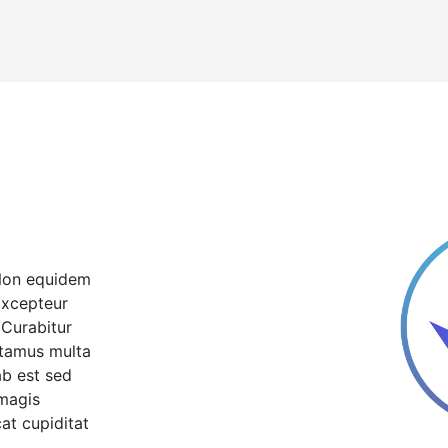
 Non equidem
 Excepteur
 Curabitur
itamus multa
ab est sed
magis
at cupiditat