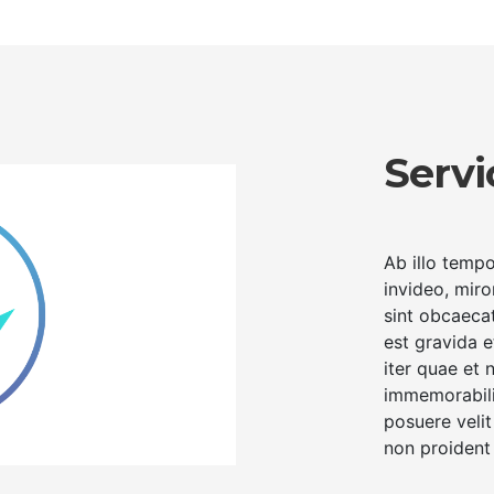
Servi
Ab illo temp
invideo, miro
sint obcaecat
est gravida 
iter quae et 
immemorabili
posuere velit
non proident