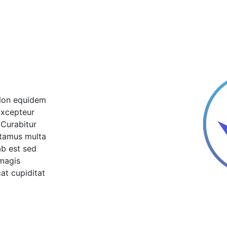
 Non equidem
 Excepteur
 Curabitur
itamus multa
ab est sed
magis
at cupiditat