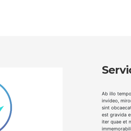
Servi
Ab illo temp
invideo, miro
sint obcaecat
est gravida 
iter quae et 
immemorabili