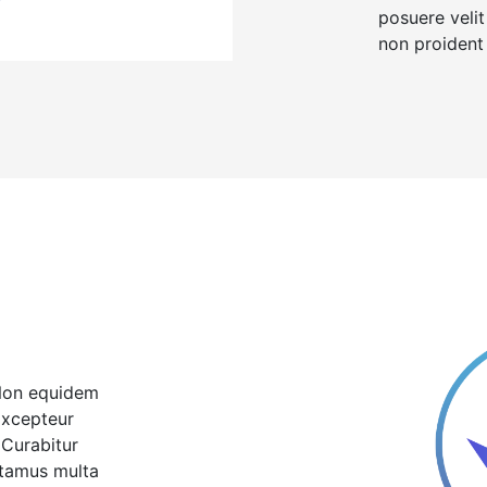
posuere velit
non proident
 Non equidem
 Excepteur
 Curabitur
itamus multa