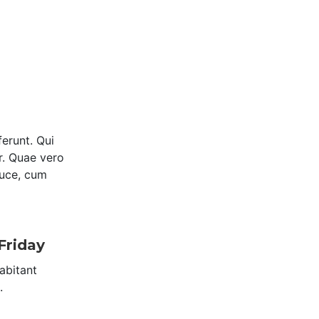
ferunt. Qui
r. Quae vero
luce, cum
Friday
abitant
.