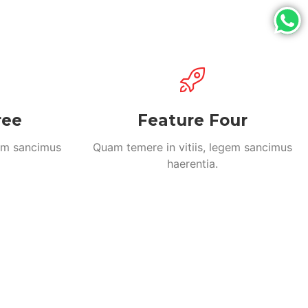
ree
Feature Four
gem sancimus
Quam temere in vitiis, legem sancimus
haerentia.