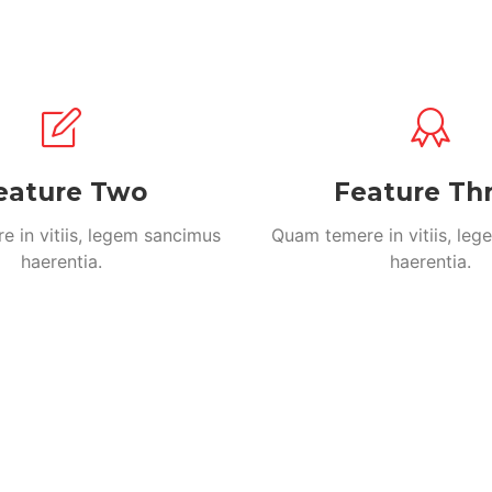
eature Two
Feature Th
 in vitiis, legem sancimus
Quam temere in vitiis, le
haerentia.
haerentia.