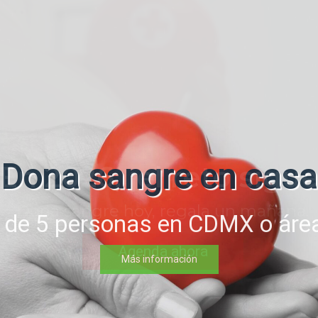
Dona sangre en casa
 de 5 personas en CDMX o área
Más información