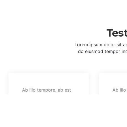
Tes
Lorem ipsum dolor sit am
do eiusmod tempor inc
Ab illo tempore, ab est
Ab ill
sed immemorabili.
sed im
Magna pars studiorum,
Magna 
prodita quaerimus.
prodit
Phasellus laoreet lorem
Phasel
vel dolor.
vel dol