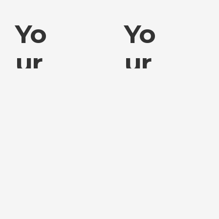
Yo
Yo
Ur
Ur
Titl
Titl
E
E
Wil
Wil
L
L
Be
Be