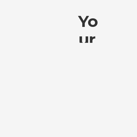
Yo
Ur
Titl
E
Wil
L
Be