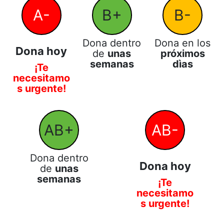
A-
B+
B-
Dona dentro
Dona en los
Dona hoy
de
unas
próximos
semanas
dìas
¡Te
necesitamo
s urgente!
AB+
AB-
Dona dentro
Dona hoy
de
unas
semanas
¡Te
necesitamo
s urgente!