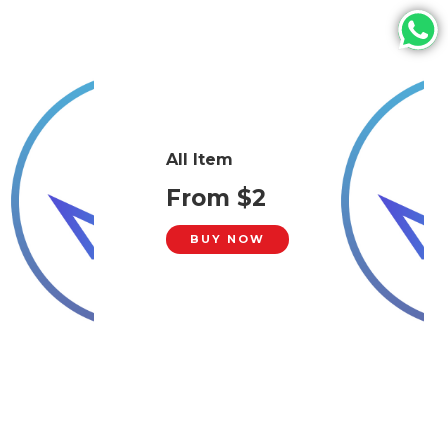
All Item
From $2
BUY NOW