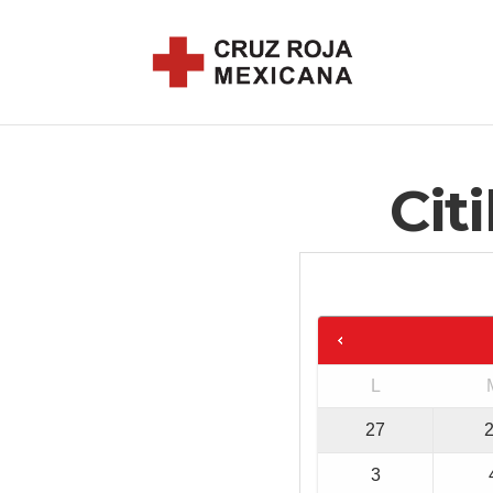
Cit
L
27
3