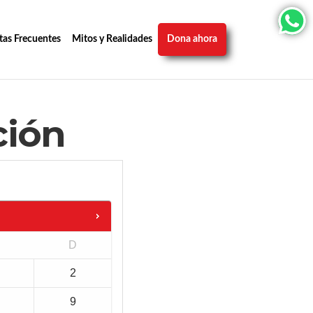
tas Frecuentes
Mitos y Realidades
Dona ahora
ción
D
2
9