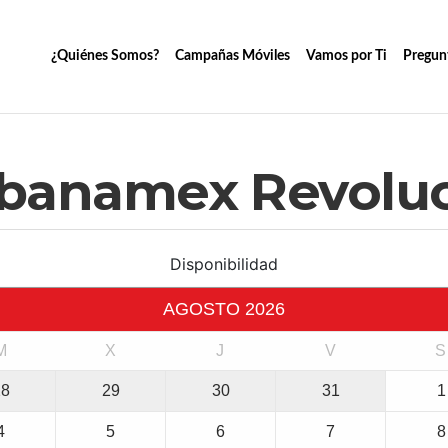
¿Quiénes Somos?
Campañas Móviles
Vamos por Ti
Pregun
ibanamex Revolu
Disponibilidad
AGOSTO
2026
M
X
J
V
S
28
29
30
31
1
4
5
6
7
8