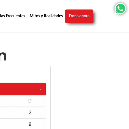
tas Frecuentes
Mitos y Realidades
Dona ahora
n
D
2
9