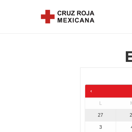
L
27
3