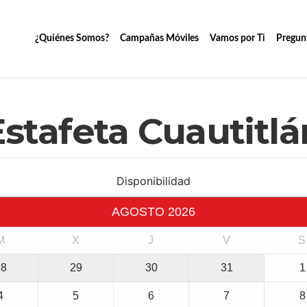
¿Quiénes Somos?
Campañas Móviles
Vamos por Ti
Pregun
Estafeta Cuautitlá
Disponibilidad
AGOSTO
2026
M
X
J
V
S
28
29
30
31
1
4
5
6
7
8