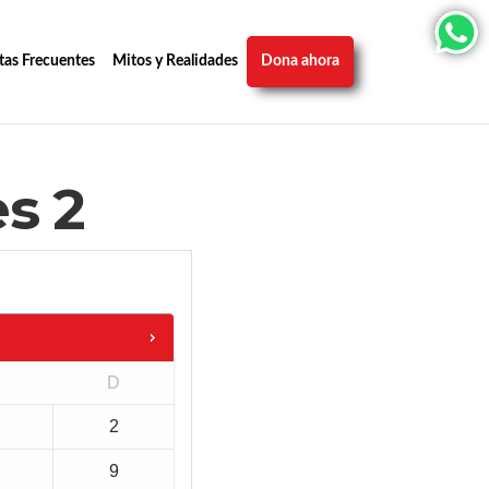
tas Frecuentes
Mitos y Realidades
Dona ahora
s 2
D
2
9