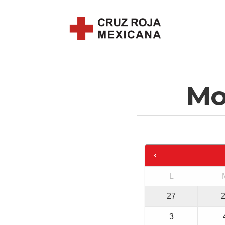
Mo
L
27
3