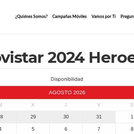
¿Quiénes Somos?
Campañas Móviles
Vamos por Ti
Pregun
vistar 2024 Heroe
Disponibilidad
AGOSTO
2026
M
X
J
V
S
28
29
30
31
1
4
5
6
7
8