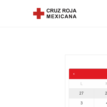
L
27
3