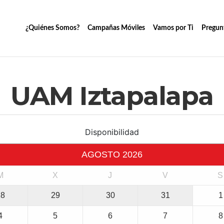
¿Quiénes Somos?
Campañas Móviles
Vamos por Ti
Pregun
UAM Iztapalapa
Disponibilidad
AGOSTO
2026
M
X
J
V
S
28
29
30
31
1
4
5
6
7
8