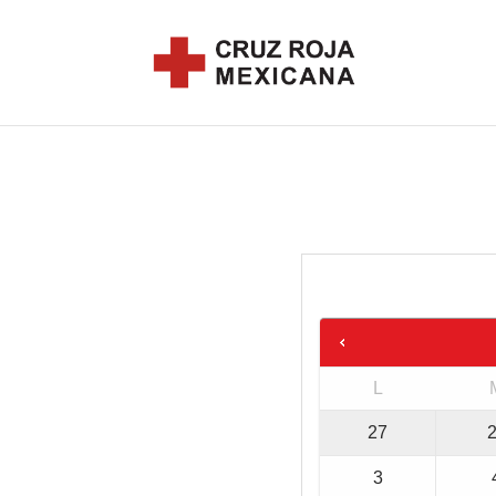
L
27
3