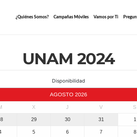
¿Quiénes Somos?
Campañas Móviles
Vamos por Ti
Pregun
UNAM 2024
Disponibilidad
AGOSTO
2026
M
X
J
V
S
28
29
30
31
1
4
5
6
7
8