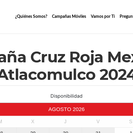
¿Quiénes Somos?
Campañas Móviles
Vamos por Ti
Pregun
ña Cruz Roja Me
Atlacomulco 202
Disponibilidad
AGOSTO
2026
M
X
J
V
S