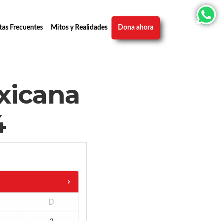
tas Frecuentes
Mitos y Realidades
Dona ahora
xicana
4
D