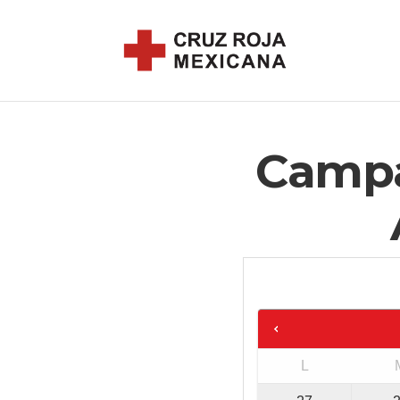
Campa
L