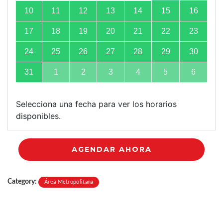
10
11
12
13
14
15
16
17
18
19
20
21
22
23
24
25
26
27
28
29
30
31
1
2
3
4
5
6
Selecciona una fecha para ver los horarios
disponibles.
AGENDAR AHORA
Category:
Área Metropolitana