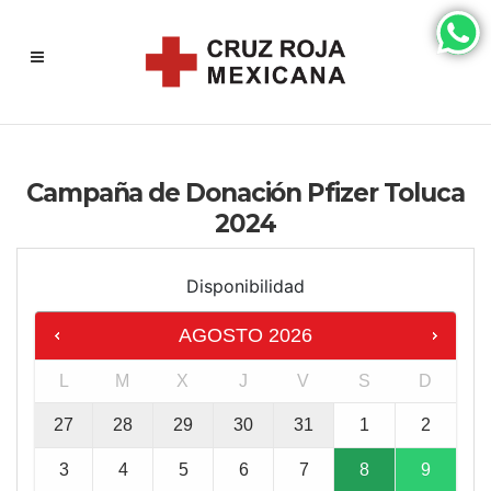
Campaña de Donación Pfizer Toluca
2024
Disponibilidad
AGOSTO
2026
L
M
X
J
V
S
D
27
28
29
30
31
1
2
3
4
5
6
7
8
9