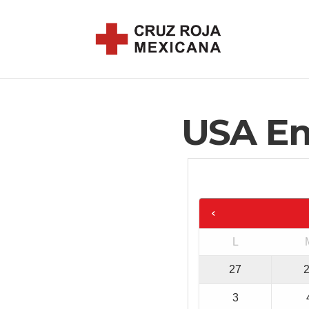
USA Em
L
27
3