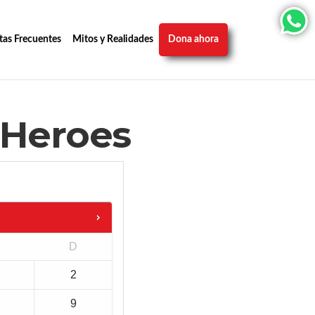
tas Frecuentes
Mitos y Realidades
Dona ahora
 Heroes
D
2
9