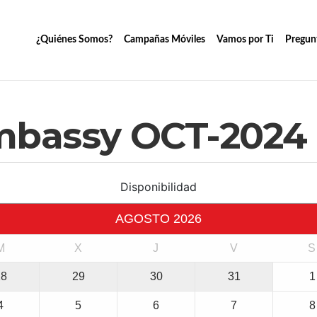
¿Quiénes Somos?
Campañas Móviles
Vamos por Ti
Pregun
bassy OCT-2024
Disponibilidad
AGOSTO
2026
M
X
J
V
S
28
29
30
31
1
4
5
6
7
8